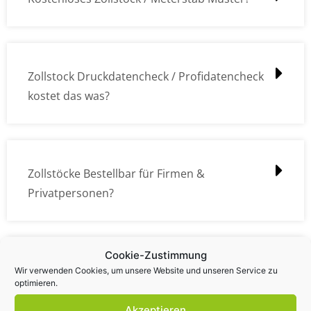
Zollstock Druckdatencheck / Profidatencheck
kostet das was?
Zollstöcke Bestellbar für Firmen &
Privatpersonen?
Cookie-Zustimmung
Wie kann ich die Daten (z.B. Logos und Texte)
Wir verwenden Cookies, um unsere Website und unseren Service zu
optimieren.
übermitteln?
Akzeptieren