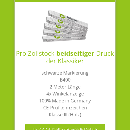
Pro Zollstock
beidseitiger
Druck
der Klassiker
schwarze Markierung
B400
2 Meter Länge
4x Winkelanzeige
100% Made in Germany
CE-Prüfkennzeichen
Klasse III (Holz)
ab 2,47 € Netto / Preise & Details