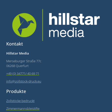
Kontakt
Hillstar Media
Merseburger Straße 77c
06268 Querfurt
+49 (0) 34771/ 40 69 71
info@zollstock-druck.eu
Produkte
Zollstöcke bedruckt
Zimmermannsbleistifte