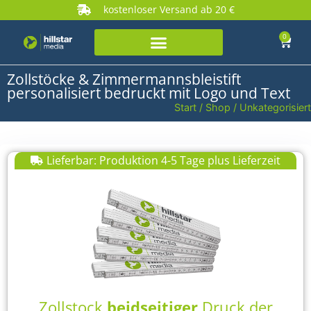
kostenloser Versand ab 20 €
0
Zollstöcke & Zimmermannsbleistift
personalisiert bedruckt mit Logo und Text
Start
/
Shop
/ Unkategorisiert
Lieferbar: Produktion 4-5 Tage plus Lieferzeit
Zollstock
beidseitiger
Druck der