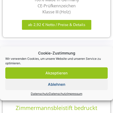
CE-Prüfkennzeichen
Klasse III (Holz)
ab 2,92 € Netto / Preise & Details
Cookie-Zustimmung
Lieferbar:
Produktion 4-5 Tage plus Lieferzeit
Wir verwenden Cookies, um unsere Website und unseren Service zu
optimieren.
Akzeptieren
Ablehnen
Datenschutz
Datenschutz
Impressum
Zimmermannsbleistift bedruckt