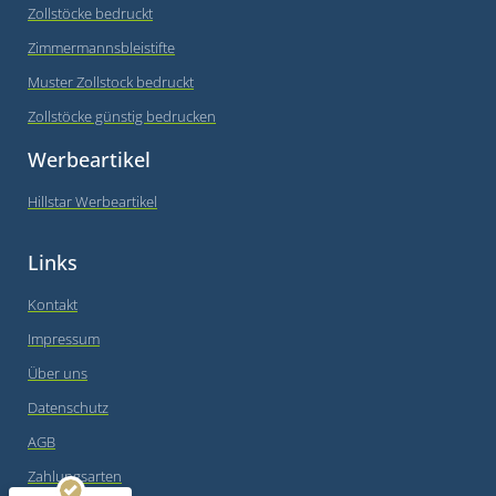
Zollstöcke bedruckt
Zimmermannsbleistifte
Muster Zollstock bedruckt
Zollstöcke günstig bedrucken
Werbeartikel
Hillstar Werbeartikel
Links
Kontakt
Impressum
Über uns
Datenschutz
AGB
Kundenbewertungen und Erfahrungen zu
Hillstar Media
Zahlungsarten