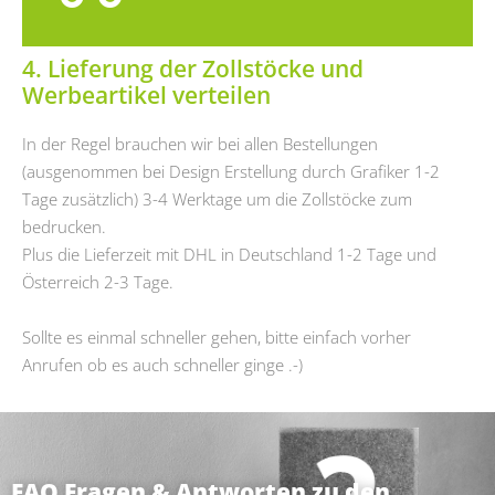
4. Lieferung der Zollstöcke und
Werbeartikel verteilen
In der Regel brauchen wir bei allen Bestellungen
(ausgenommen bei Design Erstellung durch Grafiker 1-2
Tage zusätzlich) 3-4 Werktage um die Zollstöcke zum
bedrucken.
Plus die Lieferzeit mit DHL in Deutschland 1-2 Tage und
Österreich 2-3 Tage.
Sollte es einmal schneller gehen, bitte einfach vorher
Anrufen ob es auch schneller ginge .-)
FAQ Fragen & Antworten zu den