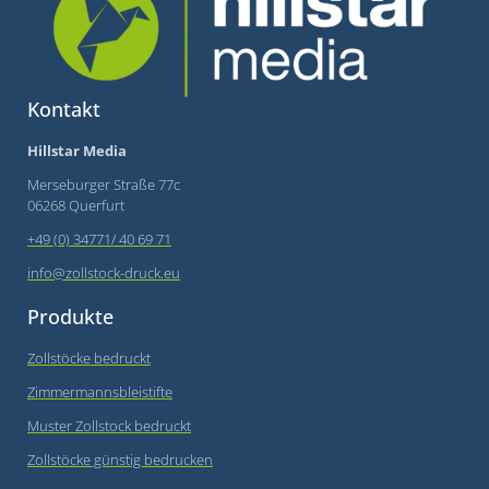
Kontakt
Hillstar Media
Merseburger Straße 77c
06268 Querfurt
+49 (0) 34771/ 40 69 71
info@zollstock-druck.eu
Produkte
Zollstöcke bedruckt
Zimmermannsbleistifte
Muster Zollstock bedruckt
Zollstöcke günstig bedrucken