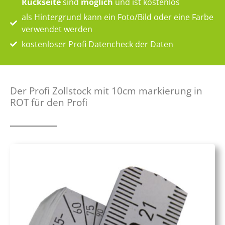
Rückseite
sind
möglich
und ist kostenlos
als Hintergrund kann ein Foto/Bild oder eine Farbe
verwendet werden
kostenloser Profi Datencheck der Daten
Der Profi Zollstock mit 10cm markierung in
ROT für den Profi