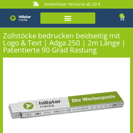
kostenloser Versand ab 20 €
0
Zollstöcke bedrucken beidseitig mit
Logo & Text | Adga 250 | 2m Länge |
Patentierte 90 Grad Rastung