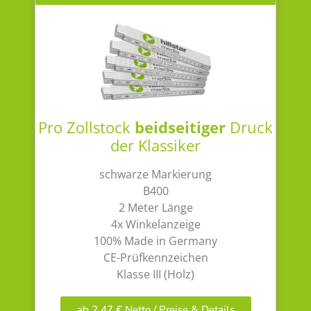
Pro Zollstock
beidseitiger
Druck
der Klassiker
schwarze Markierung
B400
2 Meter Länge
4x Winkelanzeige
100% Made in Germany
CE-Prüfkennzeichen
Klasse III (Holz)
ab 2,47 € Netto / Preise & Details