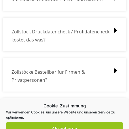
Zollstock Druckdatencheck / Profidatencheck
kostet das was?
Zollstöcke Bestellbar für Firmen &
Privatpersonen?
Cookie-Zustimmung
Wie kann ich die Daten (z.B. Logos und Texte)
Wir verwenden Cookies, um unsere Website und unseren Service zu
optimieren.
übermitteln?
Akzeptieren