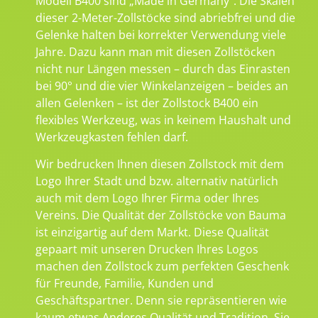
Modell B400 sind „Made in Germany“. Die Skalen
dieser 2-Meter-Zollstöcke sind abriebfrei und die
Gelenke halten bei korrekter Verwendung viele
Jahre. Dazu kann man mit diesen Zollstöcken
nicht nur Längen messen – durch das Einrasten
bei 90° und die vier Winkelanzeigen – beides an
allen Gelenken – ist der Zollstock B400 ein
flexibles Werkzeug, was in keinem Haushalt und
Werkzeugkasten fehlen darf.
Wir bedrucken Ihnen diesen Zollstock mit dem
Logo Ihrer Stadt und bzw. alternativ natürlich
auch mit dem Logo Ihrer Firma oder Ihres
Vereins. Die Qualität der Zollstöcke von Bauma
ist einzigartig auf dem Markt. Diese Qualität
gepaart mit unseren Drucken Ihres Logos
machen den Zollstock zum perfekten Geschenk
für Freunde, Familie, Kunden und
Geschäftspartner. Denn sie repräsentieren wie
kaum etwas Anderes Qualität und Tradition. Sie