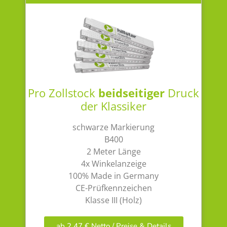
Pro Zollstock
beidseitiger
Druck
der Klassiker
schwarze Markierung
B400
2 Meter Länge
4x Winkelanzeige
100% Made in Germany
CE-Prüfkennzeichen
Klasse III (Holz)
ab 2,47 € Netto / Preise & Details