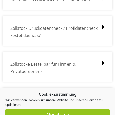
Zollstock Druckdatencheck / Profidatencheck
kostet das was?
Zollstöcke Bestellbar für Firmen &
Privatpersonen?
Cookie-Zustimmung
Wie kann ich die Daten (z.B. Logos und Texte)
Wir verwenden Cookies, um unsere Website und unseren Service zu
optimieren.
übermitteln?
Akzeptieren