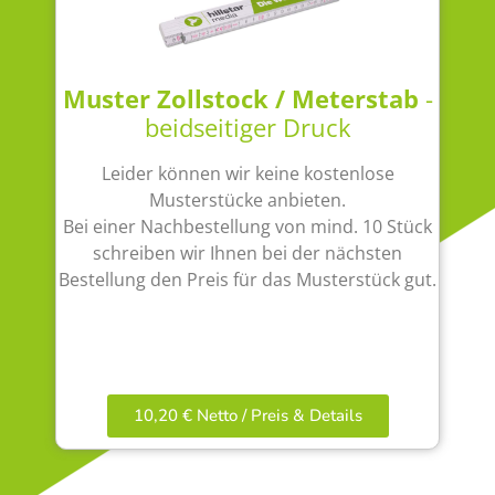
Muster Zollstock / Meterstab
-
beidseitiger Druck
Leider können wir keine kostenlose
Musterstücke anbieten.
Bei einer Nachbestellung von mind. 10 Stück
schreiben wir Ihnen bei der nächsten
Bestellung den Preis für das Musterstück gut.
10,20 € Netto / Preis & Details