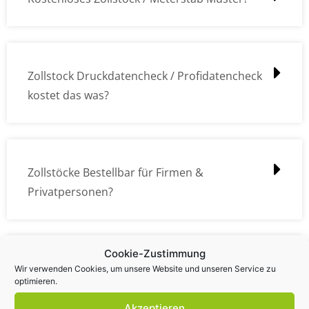
Zollstock Druckdatencheck / Profidatencheck
kostet das was?
Zollstöcke Bestellbar für Firmen &
Privatpersonen?
Cookie-Zustimmung
Wie kann ich die Daten (z.B. Logos und Texte)
Wir verwenden Cookies, um unsere Website und unseren Service zu
optimieren.
übermitteln?
Akzeptieren