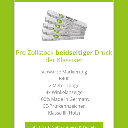
Pro Zollstock
beidseitiger
Druck
der Klassiker
schwarze Markierung
B400
2 Meter Länge
4x Winkelanzeige
100% Made in Germany
CE-Prüfkennzeichen
Klasse III (Holz)
ab 2,47 € Netto / Preise & Details