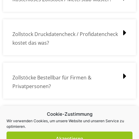
Zollstock Druckdatencheck / Profidatencheck
kostet das was?
Zollstöcke Bestellbar für Firmen &
Privatpersonen?
Cookie-Zustimmung
Wie kann ich die Daten (z.B. Logos und Texte)
Wir verwenden Cookies, um unsere Website und unseren Service zu
optimieren.
übermitteln?
Akzeptieren