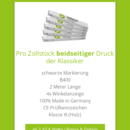
Pro Zollstock
beidseitiger
Druck
der Klassiker
schwarze Markierung
B400
2 Meter Länge
4x Winkelanzeige
100% Made in Germany
CE-Prüfkennzeichen
Klasse III (Holz)
ab 2,47 € Netto / Preise & Details