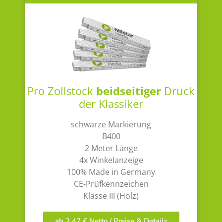
Pro Zollstock
beidseitiger
Druck
der Klassiker
schwarze Markierung
B400
2 Meter Länge
4x Winkelanzeige
100% Made in Germany
CE-Prüfkennzeichen
Klasse III (Holz)
ab 2,47 € Netto / Preise & Details