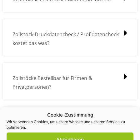
Zollstock Druckdatencheck / Profidatencheck
kostet das was?
Zollstöcke Bestellbar für Firmen &
Privatpersonen?
Cookie-Zustimmung
Wie kann ich die Daten (z.B. Logos und Texte)
Wir verwenden Cookies, um unsere Website und unseren Service zu
optimieren.
übermitteln?
Akzeptieren