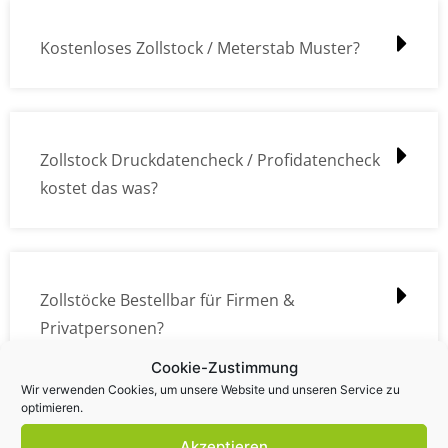
Kostenloses Zollstock / Meterstab Muster?
Zollstock Druckdatencheck / Profidatencheck
kostet das was?
Zollstöcke Bestellbar für Firmen &
Privatpersonen?
Cookie-Zustimmung
Wir verwenden Cookies, um unsere Website und unseren Service zu
optimieren.
Wie kann ich die Daten (z.B. Logos und Texte)
Akzeptieren