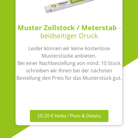
Muster Zollstock / Meterstab
-
beidseitiger Druck
Leider können wir keine kostenlose
Musterstücke anbieten.
Bei einer Nachbestellung von mind. 10 Stück
schreiben wir Ihnen bei der nächsten
Bestellung den Preis für das Musterstück gut.
10,20 € Netto / Preis & Details