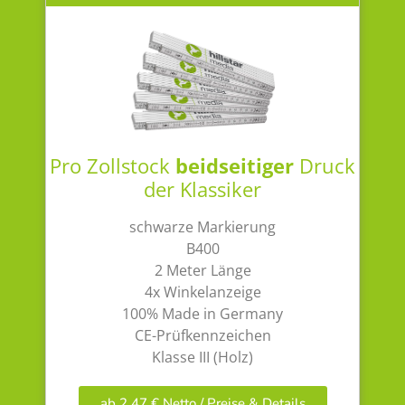
Pro Zollstock
beidseitiger
Druck
der Klassiker
schwarze Markierung
B400
2 Meter Länge
4x Winkelanzeige
100% Made in Germany
CE-Prüfkennzeichen
Klasse III (Holz)
ab 2,47 € Netto / Preise & Details