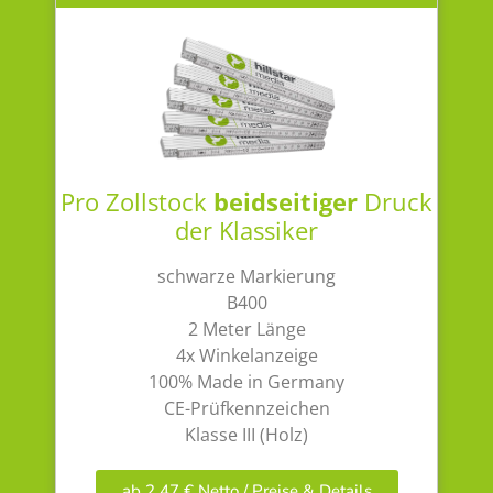
Pro Zollstock
beidseitiger
Druck
der Klassiker
schwarze Markierung
B400
2 Meter Länge
4x Winkelanzeige
100% Made in Germany
CE-Prüfkennzeichen
Klasse III (Holz)
ab 2,47 € Netto / Preise & Details