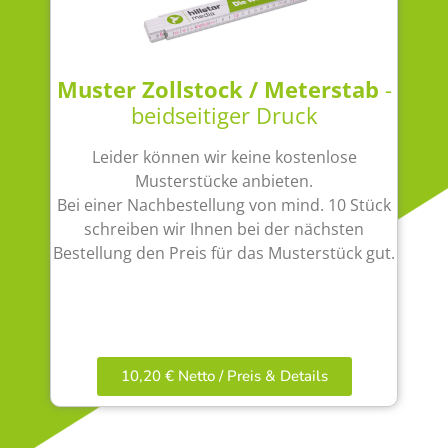
Muster Zollstock / Meterstab
-
beidseitiger Druck
Leider können wir keine kostenlose
Musterstücke anbieten.
Bei einer Nachbestellung von mind. 10 Stück
schreiben wir Ihnen bei der nächsten
Bestellung den Preis für das Musterstück gut.
10,20 € Netto / Preis & Details