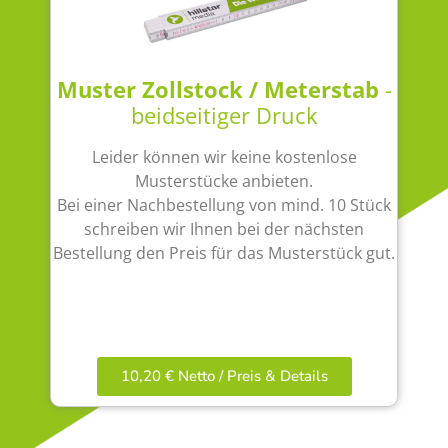
Muster Zollstock / Meterstab
-
beidseitiger Druck
Leider können wir keine kostenlose
Musterstücke anbieten.
Bei einer Nachbestellung von mind. 10 Stück
schreiben wir Ihnen bei der nächsten
Bestellung den Preis für das Musterstück gut.
10,20 € Netto / Preis & Details