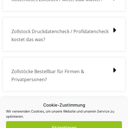
Zollstock Druckdatencheck / Profidatencheck
kostet das was?
Zollstöcke Bestellbar für Firmen &
Privatpersonen?
Cookie-Zustimmung
Wie kann ich die Daten (z.B. Logos und Texte)
Wir verwenden Cookies, um unsere Website und unseren Service zu
optimieren.
übermitteln?
Akzeptieren