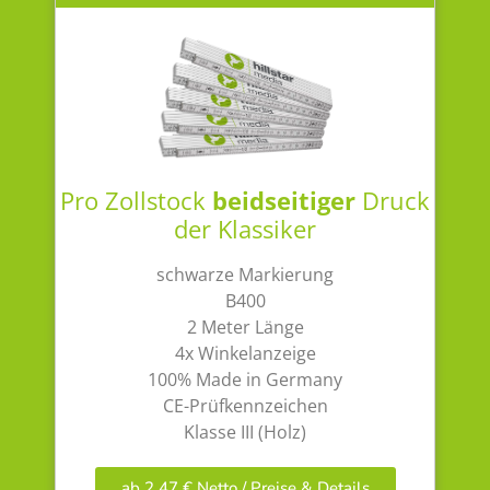
Pro Zollstock
beidseitiger
Druck
der Klassiker
schwarze Markierung
B400
2 Meter Länge
4x Winkelanzeige
100% Made in Germany
CE-Prüfkennzeichen
Klasse III (Holz)
ab 2,47 € Netto / Preise & Details