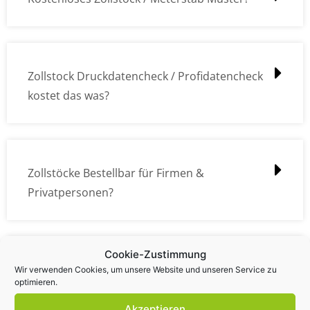
Zollstock Druckdatencheck / Profidatencheck
kostet das was?
Zollstöcke Bestellbar für Firmen &
Privatpersonen?
Cookie-Zustimmung
Wie kann ich die Daten (z.B. Logos und Texte)
Wir verwenden Cookies, um unsere Website und unseren Service zu
optimieren.
übermitteln?
Akzeptieren