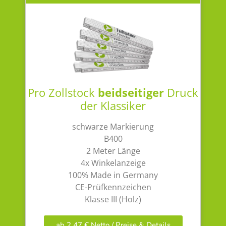
Pro Zollstock
beidseitiger
Druck
der Klassiker
schwarze Markierung
B400
2 Meter Länge
4x Winkelanzeige
100% Made in Germany
CE-Prüfkennzeichen
Klasse III (Holz)
ab 2,47 € Netto / Preise & Details