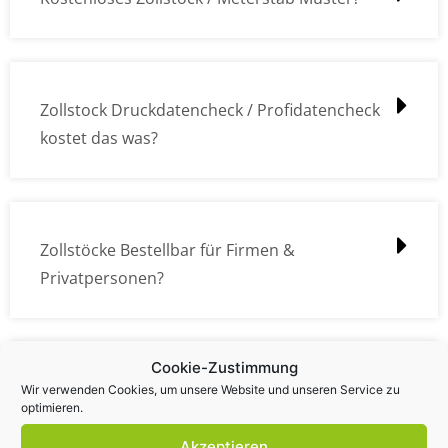
Zollstock Druckdatencheck / Profidatencheck
kostet das was?
Zollstöcke Bestellbar für Firmen &
Privatpersonen?
Cookie-Zustimmung
Wie kann ich die Daten (z.B. Logos und Texte)
Wir verwenden Cookies, um unsere Website und unseren Service zu
optimieren.
übermitteln?
Akzeptieren