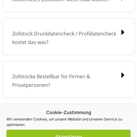
Zollstock Druckdatencheck / Profidatencheck
kostet das was?
Zollstöcke Bestellbar für Firmen &
Privatpersonen?
Cookie-Zustimmung
Wie kann ich die Daten (z.B. Logos und Texte)
Wir verwenden Cookies, um unsere Website und unseren Service zu
optimieren.
übermitteln?
Akzeptieren