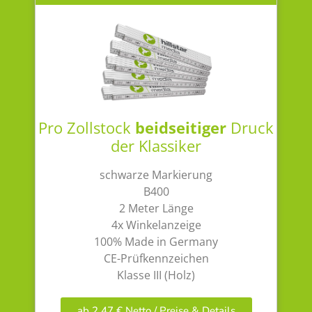
Pro Zollstock
beidseitiger
Druck
der Klassiker
schwarze Markierung
B400
2 Meter Länge
4x Winkelanzeige
100% Made in Germany
CE-Prüfkennzeichen
Klasse III (Holz)
ab 2,47 € Netto / Preise & Details