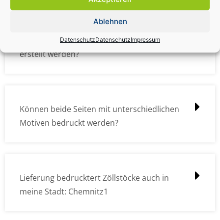
Ablehnen
Wie müssen die Druckdateien angelegt /
Datenschutz
Datenschutz
Impressum
erstellt werden?
Können beide Seiten mit unterschiedlichen
Motiven bedruckt werden?
Lieferung bedrucktert Zöllstöcke auch in
meine Stadt: Chemnitz1