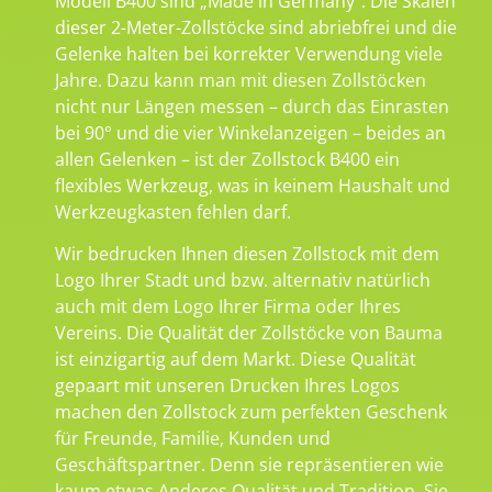
Modell B400 sind „Made in Germany“. Die Skalen
dieser 2-Meter-Zollstöcke sind abriebfrei und die
Gelenke halten bei korrekter Verwendung viele
Jahre. Dazu kann man mit diesen Zollstöcken
nicht nur Längen messen – durch das Einrasten
bei 90° und die vier Winkelanzeigen – beides an
allen Gelenken – ist der Zollstock B400 ein
flexibles Werkzeug, was in keinem Haushalt und
Werkzeugkasten fehlen darf.
Wir bedrucken Ihnen diesen Zollstock mit dem
Logo Ihrer Stadt und bzw. alternativ natürlich
auch mit dem Logo Ihrer Firma oder Ihres
Vereins. Die Qualität der Zollstöcke von Bauma
ist einzigartig auf dem Markt. Diese Qualität
gepaart mit unseren Drucken Ihres Logos
machen den Zollstock zum perfekten Geschenk
für Freunde, Familie, Kunden und
Geschäftspartner. Denn sie repräsentieren wie
kaum etwas Anderes Qualität und Tradition. Sie