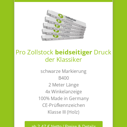
Pro Zollstock
beidseitiger
Druck
der Klassiker
schwarze Markierung
B400
2 Meter Länge
4x Winkelanzeige
100% Made in Germany
CE-Prüfkennzeichen
Klasse III (Holz)
ab 2,47 € Netto / Preise & Details