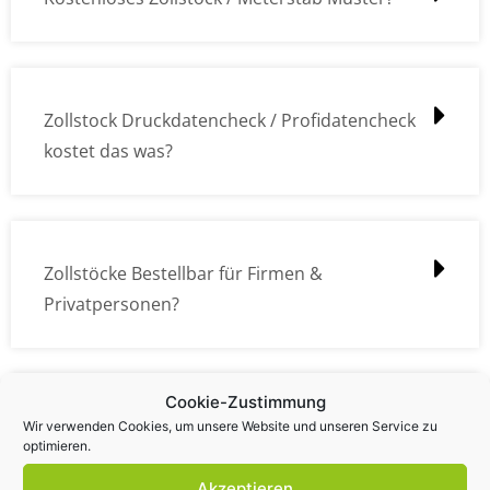
Zollstock Druckdatencheck / Profidatencheck
kostet das was?
Zollstöcke Bestellbar für Firmen &
Privatpersonen?
Cookie-Zustimmung
Wie kann ich die Daten (z.B. Logos und Texte)
Wir verwenden Cookies, um unsere Website und unseren Service zu
optimieren.
übermitteln?
Akzeptieren