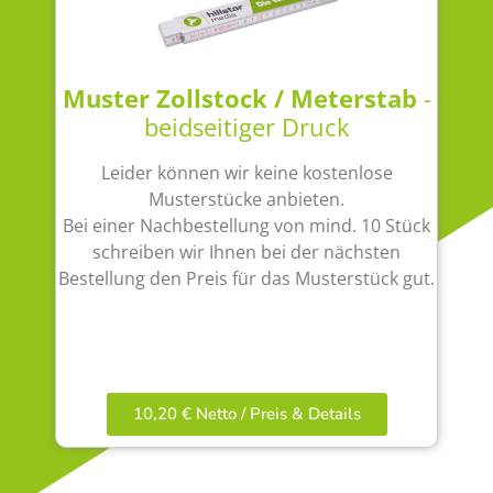
Muster Zollstock / Meterstab
-
beidseitiger Druck
Leider können wir keine kostenlose
Musterstücke anbieten.
Bei einer Nachbestellung von mind. 10 Stück
schreiben wir Ihnen bei der nächsten
Bestellung den Preis für das Musterstück gut.
10,20 € Netto / Preis & Details