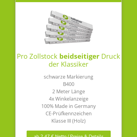
Pro Zollstock
beidseitiger
Druck
der Klassiker
schwarze Markierung
B400
2 Meter Länge
4x Winkelanzeige
100% Made in Germany
CE-Prüfkennzeichen
Klasse III (Holz)
ab 2,47 € Netto / Preise & Details