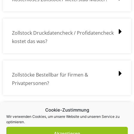
Zollstock Druckdatencheck / Profidatencheck
kostet das was?
Zollstöcke Bestellbar für Firmen &
Privatpersonen?
Cookie-Zustimmung
Wie kann ich die Daten (z.B. Logos und Texte)
Wir verwenden Cookies, um unsere Website und unseren Service zu
optimieren.
übermitteln?
Akzeptieren