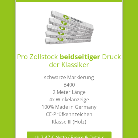
Pro Zollstock
beidseitiger
Druck
der Klassiker
schwarze Markierung
B400
2 Meter Länge
4x Winkelanzeige
100% Made in Germany
CE-Prüfkennzeichen
Klasse III (Holz)
ab 2,47 € Netto / Preise & Details