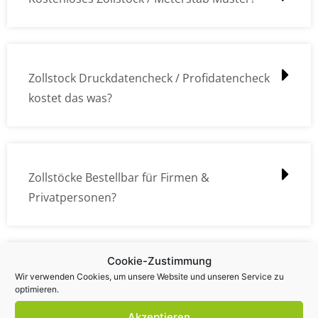
Zollstock Druckdatencheck / Profidatencheck
kostet das was?
Zollstöcke Bestellbar für Firmen &
Privatpersonen?
Cookie-Zustimmung
Wie kann ich die Daten (z.B. Logos und Texte)
Wir verwenden Cookies, um unsere Website und unseren Service zu
optimieren.
übermitteln?
Akzeptieren