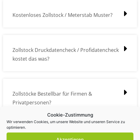
Kostenloses Zollstock / Meterstab Muster?
Zollstock Druckdatencheck / Profidatencheck
kostet das was?
Zollstöcke Bestellbar für Firmen &
Privatpersonen?
Cookie-Zustimmung
Wir verwenden Cookies, um unsere Website und unseren Service zu
optimieren.
Wie kann ich die Daten (z.B. Logos und Texte)
Akzeptieren