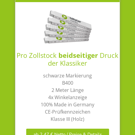
Pro Zollstock
beidseitiger
Druck
der Klassiker
schwarze Markierung
B400
2 Meter Länge
4x Winkelanzeige
100% Made in Germany
CE-Prüfkennzeichen
Klasse III (Holz)
ab 2,47 € Netto / Preise & Details