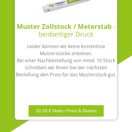
Muster Zollstock / Meterstab
-
beidseitiger Druck
Leider können wir keine kostenlose
Musterstücke anbieten.
Bei einer Nachbestellung von mind. 10 Stück
schreiben wir Ihnen bei der nächsten
Bestellung den Preis für das Musterstück gut.
10,20 € Netto / Preis & Details