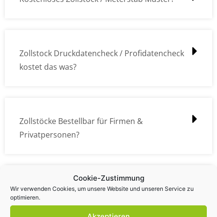
Zollstock Druckdatencheck / Profidatencheck
kostet das was?
Zollstöcke Bestellbar für Firmen &
Privatpersonen?
Cookie-Zustimmung
Wie kann ich die Daten (z.B. Logos und Texte)
Wir verwenden Cookies, um unsere Website und unseren Service zu
optimieren.
übermitteln?
Akzeptieren