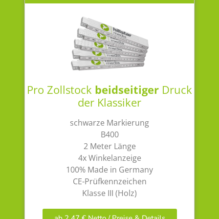
Pro Zollstock
beidseitiger
Druck
der Klassiker
schwarze Markierung
B400
2 Meter Länge
4x Winkelanzeige
100% Made in Germany
CE-Prüfkennzeichen
Klasse III (Holz)
ab 2,47 € Netto / Preise & Details