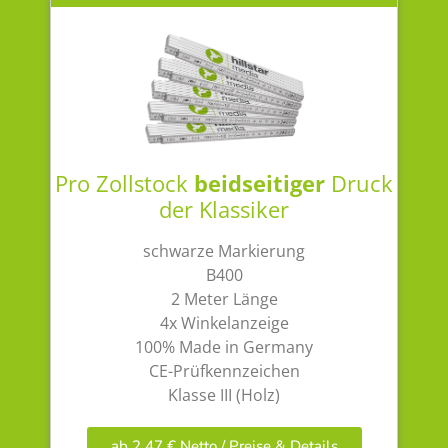
Pro Zollstock
beidseitiger
Druck
der Klassiker
schwarze Markierung
B400
2 Meter Länge
4x Winkelanzeige
100% Made in Germany
CE-Prüfkennzeichen
Klasse III (Holz)
ab 2,47 € Netto / Preise & Details