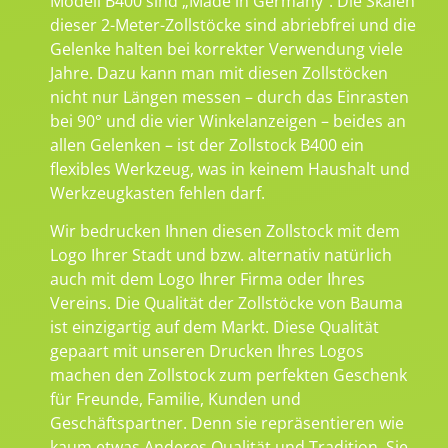
Modell B400 sind „Made in Germany“. Die Skalen
dieser 2-Meter-Zollstöcke sind abriebfrei und die
Gelenke halten bei korrekter Verwendung viele
Jahre. Dazu kann man mit diesen Zollstöcken
nicht nur Längen messen – durch das Einrasten
bei 90° und die vier Winkelanzeigen – beides an
allen Gelenken – ist der Zollstock B400 ein
flexibles Werkzeug, was in keinem Haushalt und
Werkzeugkasten fehlen darf.
Wir bedrucken Ihnen diesen Zollstock mit dem
Logo Ihrer Stadt und bzw. alternativ natürlich
auch mit dem Logo Ihrer Firma oder Ihres
Vereins. Die Qualität der Zollstöcke von Bauma
ist einzigartig auf dem Markt. Diese Qualität
gepaart mit unseren Drucken Ihres Logos
machen den Zollstock zum perfekten Geschenk
für Freunde, Familie, Kunden und
Geschäftspartner. Denn sie repräsentieren wie
kaum etwas Anderes Qualität und Tradition. Sie