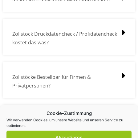
Zollstock Druckdatencheck / Profidatencheck
kostet das was?
Zollstöcke Bestellbar für Firmen &
Privatpersonen?
Cookie-Zustimmung
Wie kann ich die Daten (z.B. Logos und Texte)
Wir verwenden Cookies, um unsere Website und unseren Service zu
optimieren.
übermitteln?
Akzeptieren