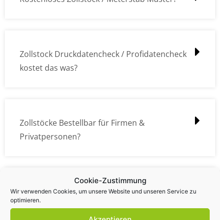
Zollstock Druckdatencheck / Profidatencheck
kostet das was?
Zollstöcke Bestellbar für Firmen &
Privatpersonen?
Cookie-Zustimmung
Wie kann ich die Daten (z.B. Logos und Texte)
Wir verwenden Cookies, um unsere Website und unseren Service zu
optimieren.
übermitteln?
Akzeptieren