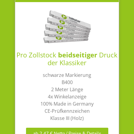
Pro Zollstock
beidseitiger
Druck
der Klassiker
schwarze Markierung
B400
2 Meter Länge
4x Winkelanzeige
100% Made in Germany
CE-Prüfkennzeichen
Klasse III (Holz)
ab 2,47 € Netto / Preise & Details