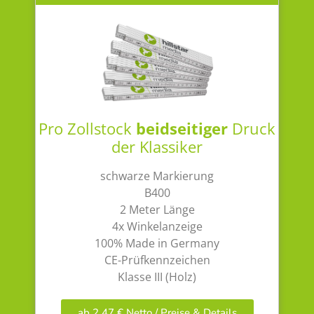
Pro Zollstock
beidseitiger
Druck
der Klassiker
schwarze Markierung
B400
2 Meter Länge
4x Winkelanzeige
100% Made in Germany
CE-Prüfkennzeichen
Klasse III (Holz)
ab 2,47 € Netto / Preise & Details