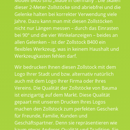
Modell B400 sind „Made in Germany“. Die Skalen
dieser 2-Meter-Zollstöcke sind abriebfrei und die
Gelenke halten bei korrekter Verwendung viele
Jahre. Dazu kann man mit diesen Zollstöcken
nicht nur Längen messen – durch das Einrasten
bei 90° und die vier Winkelanzeigen – beides an
allen Gelenken – ist der Zollstock B400 ein
flexibles Werkzeug, was in keinem Haushalt und
Werkzeugkasten fehlen darf.
Wir bedrucken Ihnen diesen Zollstock mit dem
Logo Ihrer Stadt und bzw. alternativ natürlich
auch mit dem Logo Ihrer Firma oder Ihres
Vereins. Die Qualität der Zollstöcke von Bauma
ist einzigartig auf dem Markt. Diese Qualität
gepaart mit unseren Drucken Ihres Logos
machen den Zollstock zum perfekten Geschenk
für Freunde, Familie, Kunden und
Geschäftspartner. Denn sie repräsentieren wie
kaum etwas Anderes Qualität und Tradition. Sie