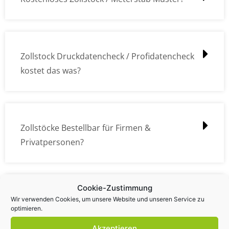
Zollstock Druckdatencheck / Profidatencheck
kostet das was?
Zollstöcke Bestellbar für Firmen &
Privatpersonen?
Cookie-Zustimmung
Wie kann ich die Daten (z.B. Logos und Texte)
Wir verwenden Cookies, um unsere Website und unseren Service zu
optimieren.
übermitteln?
Akzeptieren