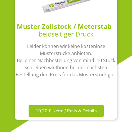
Muster Zollstock / Meterstab
-
beidseitiger Druck
Leider können wir keine kostenlose
Musterstücke anbieten.
Bei einer Nachbestellung von mind. 10 Stück
schreiben wir Ihnen bei der nächsten
Bestellung den Preis für das Musterstück gut.
10,20 € Netto / Preis & Details