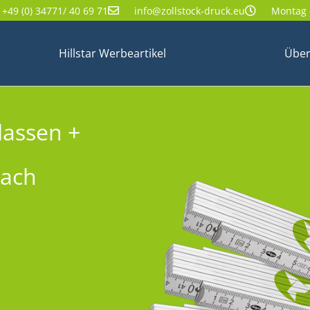
+49 (0) 34771/ 40 69 71
info@zollstock-druck.eu
Montag -
Hillstar Werbeartikel
Über
lassen +
nach