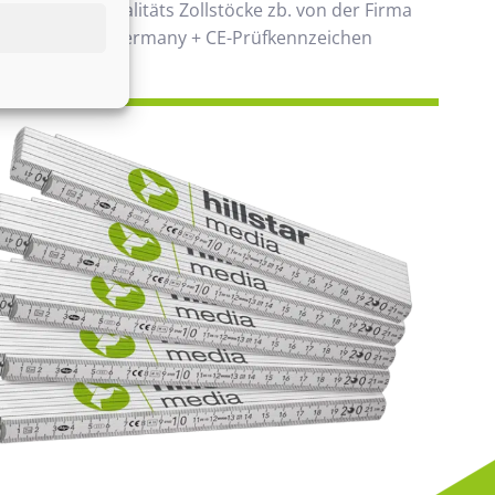
 verwenden Qualitäts Zollstöcke zb. von der Firma
00% Made in Germany + CE-Prüfkennzeichen