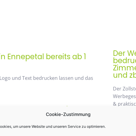
Der We
n Ennepetal bereits ab 1
bedruc
Zimmer
und zb
 Logo und Text bedrucken lassen und das
Der Zollst
Werbegesch
& praktis
rem Mengenrabatt /
Einsatz k
Cookie-Zustimmung
st 48%
möglichen
wegzuden
okies, um unsere Website und unseren Service zu optimieren.
 von unserem Mengenrabatt profitieren. Die