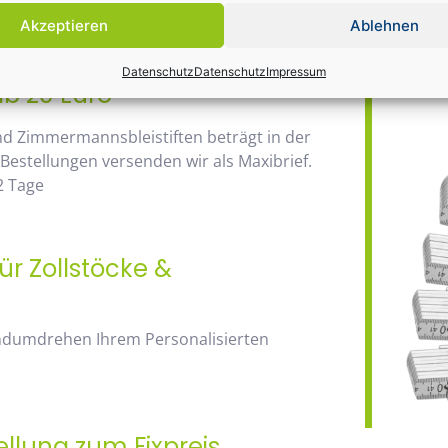
Daher wir
anhand der Staffelpreise.
Akzeptieren
Ablehnen
Bauma / 1
Datenschutz
Datenschutz
Impressum
ab 20 Euro
nd Zimmermannsbleistiften beträgt in der
 Bestellungen versenden wir als Maxibrief.
2 Tage
ür Zollstöcke &
andumdrehen Ihrem Personalisierten
ellung zum Fixpreis