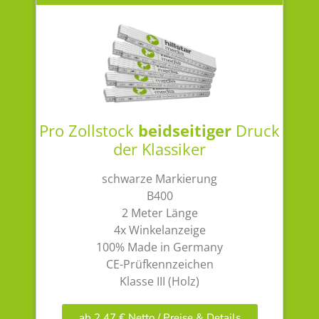
Pro Zollstock
beidseitiger
Druck
der Klassiker
schwarze Markierung
B400
2 Meter Länge
4x Winkelanzeige
100% Made in Germany
CE-Prüfkennzeichen
Klasse III (Holz)
ab 2,47 € Netto / Preise & Details