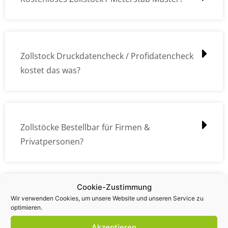
Zollstock Druckdatencheck / Profidatencheck
kostet das was?
Zollstöcke Bestellbar für Firmen &
Privatpersonen?
Cookie-Zustimmung
Wie kann ich die Daten (z.B. Logos und Texte)
Wir verwenden Cookies, um unsere Website und unseren Service zu
optimieren.
übermitteln?
Akzeptieren