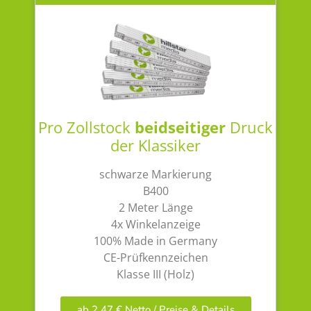
Pro Zollstock
beidseitiger
Druck
der Klassiker
schwarze Markierung
B400
2 Meter Länge
4x Winkelanzeige
100% Made in Germany
CE-Prüfkennzeichen
Klasse III (Holz)
ab 2,47 € Netto / Preise & Details