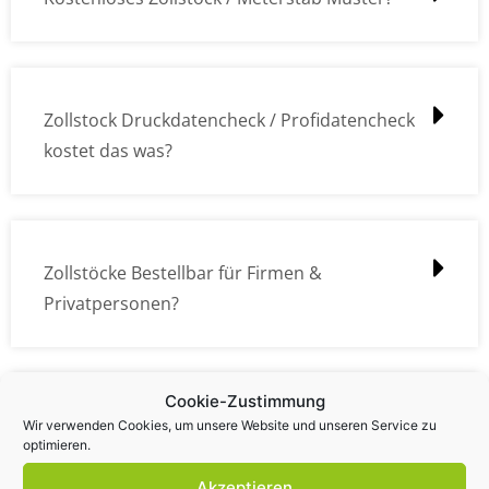
Zollstock Druckdatencheck / Profidatencheck
kostet das was?
Zollstöcke Bestellbar für Firmen &
Privatpersonen?
Cookie-Zustimmung
Wie kann ich die Daten (z.B. Logos und Texte)
Wir verwenden Cookies, um unsere Website und unseren Service zu
optimieren.
übermitteln?
Akzeptieren