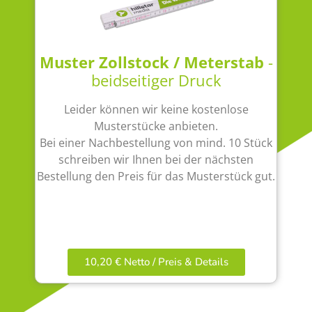
Muster Zollstock / Meterstab
-
beidseitiger Druck
Leider können wir keine kostenlose
Musterstücke anbieten.
Bei einer Nachbestellung von mind. 10 Stück
schreiben wir Ihnen bei der nächsten
Bestellung den Preis für das Musterstück gut.
10,20 € Netto / Preis & Details