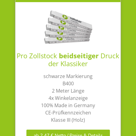
Pro Zollstock
beidseitiger
Druck
der Klassiker
schwarze Markierung
B400
2 Meter Länge
4x Winkelanzeige
100% Made in Germany
CE-Prüfkennzeichen
Klasse III (Holz)
ab 2,47 € Netto / Preise & Details