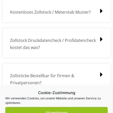
Kostenloses Zollstock / Meterstab Muster?
Zollstock Druckdatencheck / Profidatencheck
kostet das was?
Zollstöcke Bestellbar für Firmen &
Privatpersonen?
Cookie-Zustimmung
Wir verwenden Cookies, um unsere Website und unseren Service zu
optimieren.
Wie kann ich die Daten (z.B. Logos und Texte)
Akzeptieren