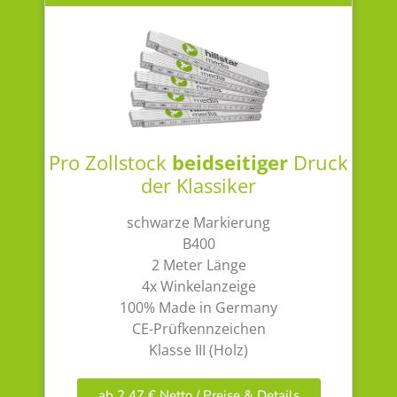
Pro Zollstock
beidseitiger
Druck
der Klassiker
schwarze Markierung
B400
2 Meter Länge
4x Winkelanzeige
100% Made in Germany
CE-Prüfkennzeichen
Klasse III (Holz)
ab 2,47 € Netto / Preise & Details