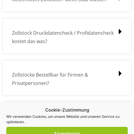
Zollstock Druckdatencheck / Profidatencheck
kostet das was?
Zollstöcke Bestellbar für Firmen &
Privatpersonen?
Cookie-Zustimmung
Wie kann ich die Daten (z.B. Logos und Texte)
Wir verwenden Cookies, um unsere Website und unseren Service zu
optimieren.
übermitteln?
Akzeptieren