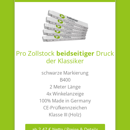
Pro Zollstock
beidseitiger
Druck
der Klassiker
schwarze Markierung
B400
2 Meter Länge
4x Winkelanzeige
100% Made in Germany
CE-Prüfkennzeichen
Klasse III (Holz)
ab 2,47 € Netto / Preise & Details