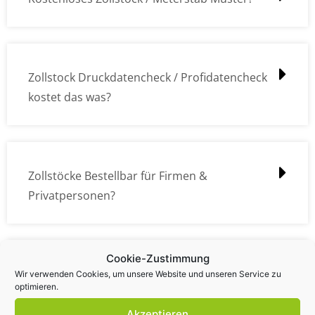
Zollstock Druckdatencheck / Profidatencheck
kostet das was?
Zollstöcke Bestellbar für Firmen &
Privatpersonen?
Cookie-Zustimmung
Wie kann ich die Daten (z.B. Logos und Texte)
Wir verwenden Cookies, um unsere Website und unseren Service zu
optimieren.
übermitteln?
Akzeptieren