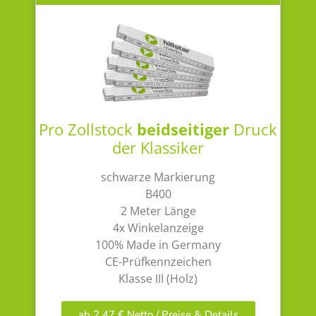
Pro Zollstock
beidseitiger
Druck
der Klassiker
schwarze Markierung
B400
2 Meter Länge
4x Winkelanzeige
100% Made in Germany
CE-Prüfkennzeichen
Klasse III (Holz)
ab 2,47 € Netto / Preise & Details