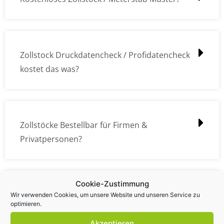
Zollstock Druckdatencheck / Profidatencheck
kostet das was?
Zollstöcke Bestellbar für Firmen &
Privatpersonen?
Cookie-Zustimmung
Wie kann ich die Daten (z.B. Logos und Texte)
Wir verwenden Cookies, um unsere Website und unseren Service zu
optimieren.
übermitteln?
Akzeptieren