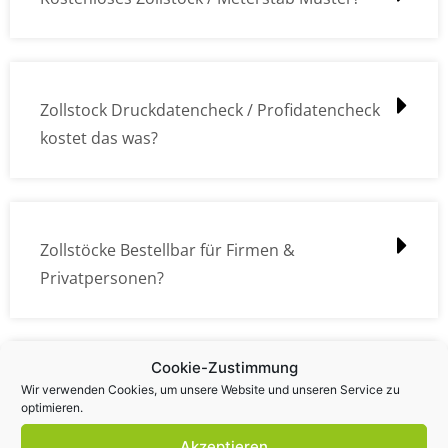
Zollstock Druckdatencheck / Profidatencheck
kostet das was?
Zollstöcke Bestellbar für Firmen &
Privatpersonen?
Cookie-Zustimmung
Wie kann ich die Daten (z.B. Logos und Texte)
Wir verwenden Cookies, um unsere Website und unseren Service zu
optimieren.
übermitteln?
Akzeptieren