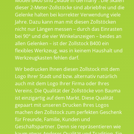
Modell B400 sind „Made in Germany“. Die Skalen
dieser 2-Meter-Zollstöcke sind abriebfrei und die
Gelenke halten bei korrekter Verwendung viele
Jahre. Dazu kann man mit diesen Zollstöcken
nicht nur Längen messen – durch das Einrasten
bei 90° und die vier Winkelanzeigen – beides an
allen Gelenken – ist der Zollstock B400 ein
flexibles Werkzeug, was in keinem Haushalt und
Werkzeugkasten fehlen darf.
Wir bedrucken Ihnen diesen Zollstock mit dem
Logo Ihrer Stadt und bzw. alternativ natürlich
auch mit dem Logo Ihrer Firma oder Ihres
Vereins. Die Qualität der Zollstöcke von Bauma
ist einzigartig auf dem Markt. Diese Qualität
gepaart mit unseren Drucken Ihres Logos
machen den Zollstock zum perfekten Geschenk
für Freunde, Familie, Kunden und
Geschäftspartner. Denn sie repräsentieren wie
kaum etwas Anderes Qualität und Tradition. Sie