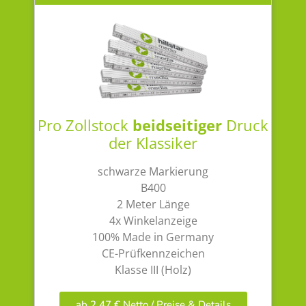
Pro Zollstock
beidseitiger
Druck
der Klassiker
schwarze Markierung
B400
2 Meter Länge
4x Winkelanzeige
100% Made in Germany
CE-Prüfkennzeichen
Klasse III (Holz)
ab 2,47 € Netto / Preise & Details