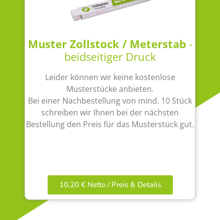
Muster Zollstock / Meterstab
-
beidseitiger Druck
Leider können wir keine kostenlose
Musterstücke anbieten.
Bei einer Nachbestellung von mind. 10 Stück
schreiben wir Ihnen bei der nächsten
Bestellung den Preis für das Musterstück gut.
10,20 € Netto / Preis & Details