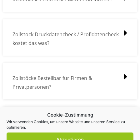
Zollstock Druckdatencheck / Profidatencheck
kostet das was?
Zollstöcke Bestellbar für Firmen &
Privatpersonen?
Cookie-Zustimmung
Wie kann ich die Daten (z.B. Logos und Texte)
Wir verwenden Cookies, um unsere Website und unseren Service zu
optimieren.
übermitteln?
Akzeptieren