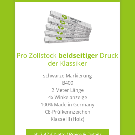
Pro Zollstock
beidseitiger
Druck
der Klassiker
schwarze Markierung
B400
2 Meter Länge
4x Winkelanzeige
100% Made in Germany
CE-Prüfkennzeichen
Klasse III (Holz)
ab 2,47 € Netto / Preise & Details