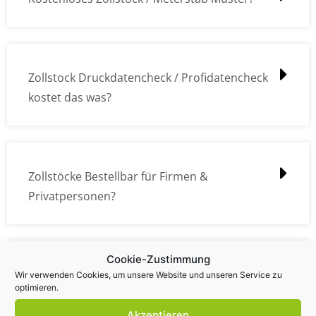
Zollstock Druckdatencheck / Profidatencheck
kostet das was?
Zollstöcke Bestellbar für Firmen &
Privatpersonen?
Cookie-Zustimmung
Wie kann ich die Daten (z.B. Logos und Texte)
Wir verwenden Cookies, um unsere Website und unseren Service zu
optimieren.
übermitteln?
Akzeptieren