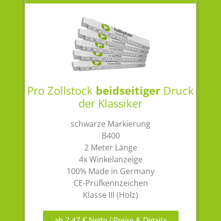
Pro Zollstock
beidseitiger
Druck
der Klassiker
schwarze Markierung
B400
2 Meter Länge
4x Winkelanzeige
100% Made in Germany
CE-Prüfkennzeichen
Klasse III (Holz)
ab 2,47 € Netto / Preise & Details