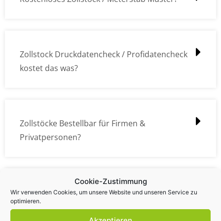
Zollstock Druckdatencheck / Profidatencheck
kostet das was?
Zollstöcke Bestellbar für Firmen &
Privatpersonen?
Cookie-Zustimmung
Wie kann ich die Daten (z.B. Logos und Texte)
Wir verwenden Cookies, um unsere Website und unseren Service zu
optimieren.
übermitteln?
Akzeptieren