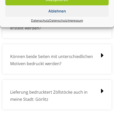
Ablehnen
Wie müssen die Druckdateien angelegt /
Datenschutz
Datenschutz
Impressum
erstellt werden?
Können beide Seiten mit unterschiedlichen
Motiven bedruckt werden?
Lieferung bedrucktert Zöllstöcke auch in
meine Stadt: Görlitz