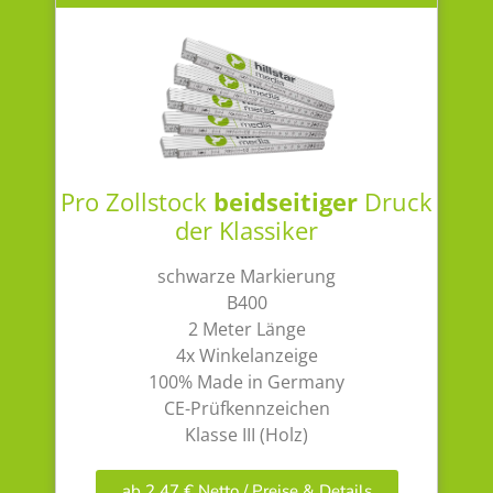
Pro Zollstock
beidseitiger
Druck
der Klassiker
schwarze Markierung
B400
2 Meter Länge
4x Winkelanzeige
100% Made in Germany
CE-Prüfkennzeichen
Klasse III (Holz)
ab 2,47 € Netto / Preise & Details