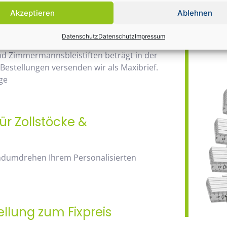
Daher wir
Akzeptieren
Ablehnen
Bauma / 1
ab 20 Euro
Datenschutz
Datenschutz
Impressum
nd Zimmermannsbleistiften beträgt in der
 Bestellungen versenden wir als Maxibrief.
ge
ür Zollstöcke &
andumdrehen Ihrem Personalisierten
ellung zum Fixpreis