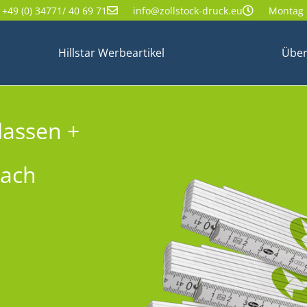
+49 (0) 34771/ 40 69 71
info@zollstock-druck.eu
Montag -
Hillstar Werbeartikel
Über
lassen +
nach