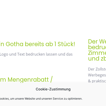
Der We
n Gotha bereits ab 1 Stück!
bedruc
Zimmer
 Logo und Text bedrucken lassen und das
und zb
Der Zollst
Werbegesch
rem Mengenrabatt /
& praktis
st 48%
Einsatz k
Cookie-Zustimmung
möglichen
 von unserem Mengenrabatt profitieren. Die
wegzuden
okies, um unsere Website und unseren Service zu optimieren.
anhand der Staffelpreise.