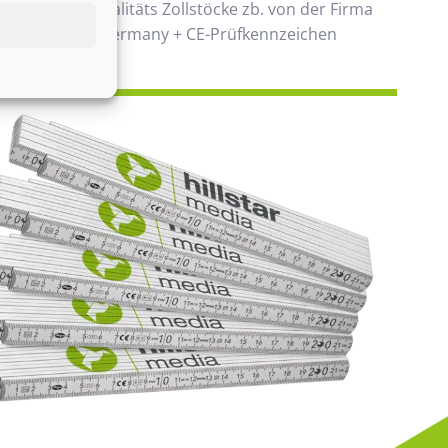
 verwenden Qualitäts Zollstöcke zb. von der Firma
00% Made in Germany + CE-Prüfkennzeichen