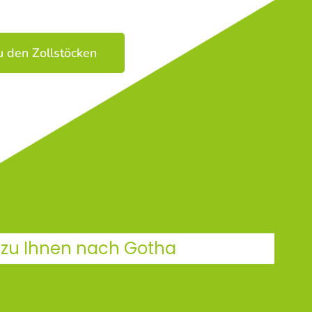
u den Zollstöcken
n zu Ihnen nach Gotha