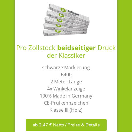
Pro Zollstock
beidseitiger
Druck
der Klassiker
schwarze Markierung
B400
2 Meter Länge
4x Winkelanzeige
100% Made in Germany
CE-Prüfkennzeichen
Klasse III (Holz)
ab 2,47 € Netto / Preise & Details