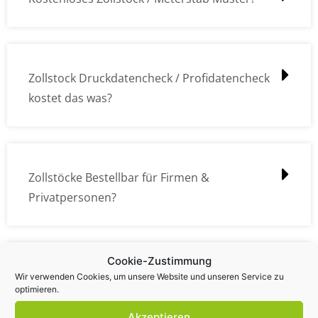
Zollstock Druckdatencheck / Profidatencheck
kostet das was?
Zollstöcke Bestellbar für Firmen &
Privatpersonen?
Cookie-Zustimmung
Wie kann ich die Daten (z.B. Logos und Texte)
Wir verwenden Cookies, um unsere Website und unseren Service zu
optimieren.
übermitteln?
Akzeptieren