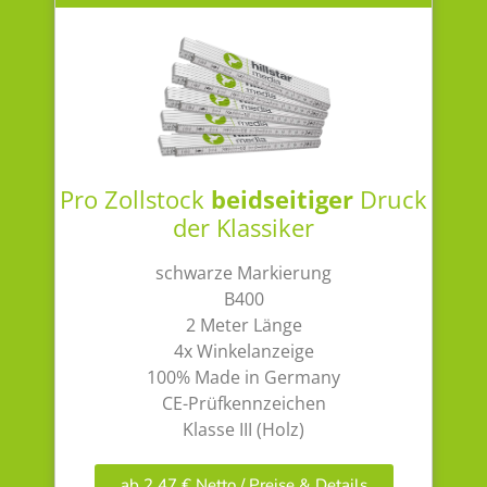
Pro Zollstock
beidseitiger
Druck
der Klassiker
schwarze Markierung
B400
2 Meter Länge
4x Winkelanzeige
100% Made in Germany
CE-Prüfkennzeichen
Klasse III (Holz)
ab 2,47 € Netto / Preise & Details