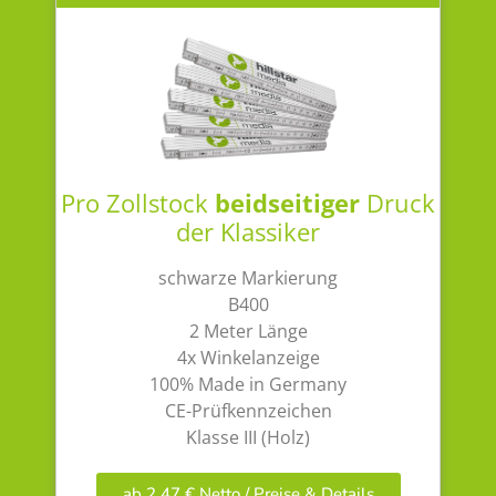
Pro Zollstock
beidseitiger
Druck
der Klassiker
schwarze Markierung
B400
2 Meter Länge
4x Winkelanzeige
100% Made in Germany
CE-Prüfkennzeichen
Klasse III (Holz)
ab 2,47 € Netto / Preise & Details