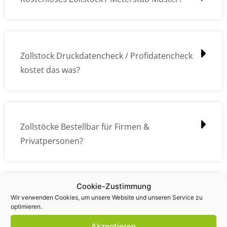
Zollstock Druckdatencheck / Profidatencheck
kostet das was?
Zollstöcke Bestellbar für Firmen &
Privatpersonen?
Cookie-Zustimmung
Wie kann ich die Daten (z.B. Logos und Texte)
Wir verwenden Cookies, um unsere Website und unseren Service zu
optimieren.
übermitteln?
Akzeptieren