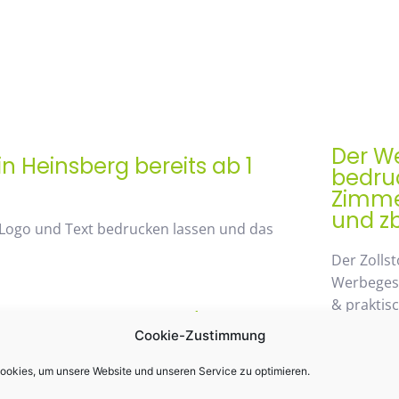
Der We
n Heinsberg bereits ab 1
bedruc
Zimmer
und zb
 Logo und Text bedrucken lassen und das
Der Zollst
Werbegesch
& praktis
rem Mengenrabatt /
Einsatz k
Cookie-Zustimmung
st 48%
möglichen
wegzuden
okies, um unsere Website und unseren Service zu optimieren.
 von unserem Mengenrabatt profitieren. Die