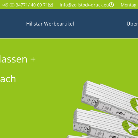
+49 (0) 34771/ 40 69 71
info@zollstock-druck.eu
Montag -
Hillstar Werbeartikel
Über
lassen +
nach