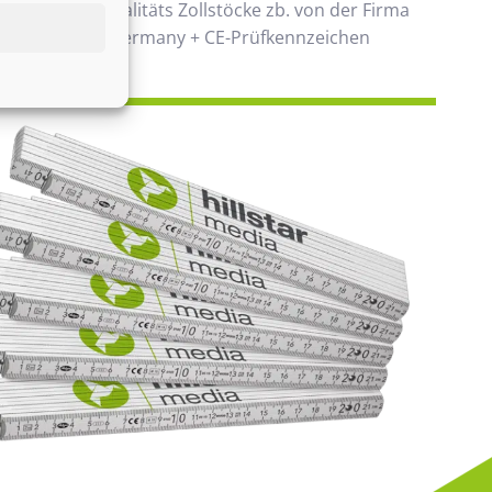
 verwenden Qualitäts Zollstöcke zb. von der Firma
00% Made in Germany + CE-Prüfkennzeichen