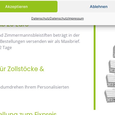
Daher wir
anhand der Staffelpreise.
Akzeptieren
Ablehnen
Bauma / 1
Datenschutz
Datenschutz
Impressum
ab 20 Euro
nd Zimmermannsbleistiften beträgt in der
 Bestellungen versenden wir als Maxibrief.
2 Tage
ür Zollstöcke &
andumdrehen Ihrem Personalisierten
ellung zum Fixpreis