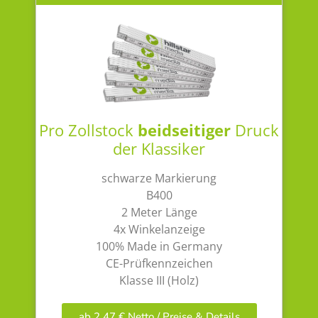
Pro Zollstock
beidseitiger
Druck
der Klassiker
schwarze Markierung
B400
2 Meter Länge
4x Winkelanzeige
100% Made in Germany
CE-Prüfkennzeichen
Klasse III (Holz)
ab 2,47 € Netto / Preise & Details