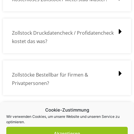
Zollstock Druckdatencheck / Profidatencheck
kostet das was?
Zollstöcke Bestellbar für Firmen &
Privatpersonen?
Cookie-Zustimmung
Wie kann ich die Daten (z.B. Logos und Texte)
Wir verwenden Cookies, um unsere Website und unseren Service zu
optimieren.
übermitteln?
Akzeptieren