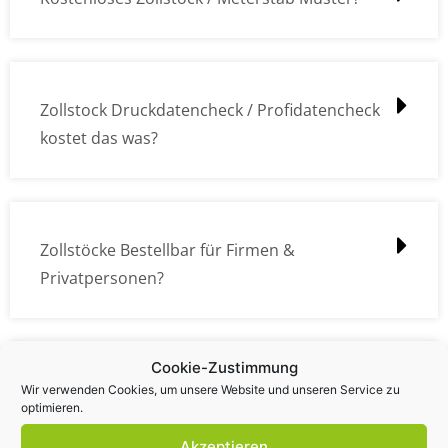
Zollstock Druckdatencheck / Profidatencheck
kostet das was?
Zollstöcke Bestellbar für Firmen &
Privatpersonen?
Cookie-Zustimmung
Wie kann ich die Daten (z.B. Logos und Texte)
Wir verwenden Cookies, um unsere Website und unseren Service zu
optimieren.
übermitteln?
Akzeptieren