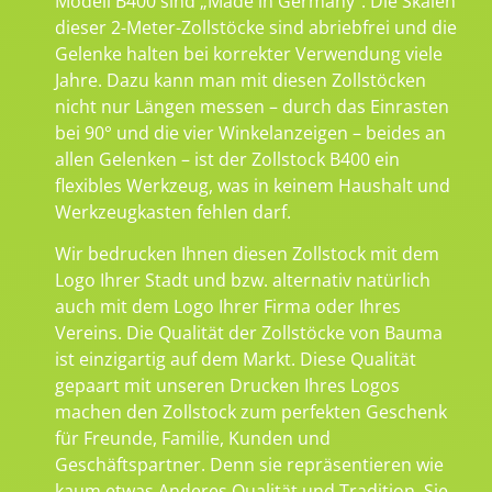
Modell B400 sind „Made in Germany“. Die Skalen
dieser 2-Meter-Zollstöcke sind abriebfrei und die
Gelenke halten bei korrekter Verwendung viele
Jahre. Dazu kann man mit diesen Zollstöcken
nicht nur Längen messen – durch das Einrasten
bei 90° und die vier Winkelanzeigen – beides an
allen Gelenken – ist der Zollstock B400 ein
flexibles Werkzeug, was in keinem Haushalt und
Werkzeugkasten fehlen darf.
Wir bedrucken Ihnen diesen Zollstock mit dem
Logo Ihrer Stadt und bzw. alternativ natürlich
auch mit dem Logo Ihrer Firma oder Ihres
Vereins. Die Qualität der Zollstöcke von Bauma
ist einzigartig auf dem Markt. Diese Qualität
gepaart mit unseren Drucken Ihres Logos
machen den Zollstock zum perfekten Geschenk
für Freunde, Familie, Kunden und
Geschäftspartner. Denn sie repräsentieren wie
kaum etwas Anderes Qualität und Tradition. Sie