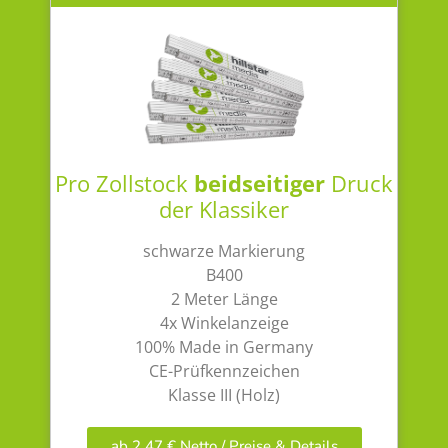
Pro Zollstock
beidseitiger
Druck
der Klassiker
schwarze Markierung
B400
2 Meter Länge
4x Winkelanzeige
100% Made in Germany
CE-Prüfkennzeichen
Klasse III (Holz)
ab 2,47 € Netto / Preise & Details