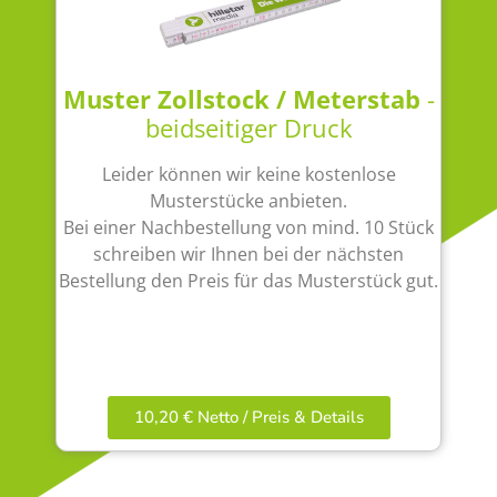
Muster Zollstock / Meterstab
-
beidseitiger Druck
Leider können wir keine kostenlose
Musterstücke anbieten.
Bei einer Nachbestellung von mind. 10 Stück
schreiben wir Ihnen bei der nächsten
Bestellung den Preis für das Musterstück gut.
10,20 € Netto / Preis & Details