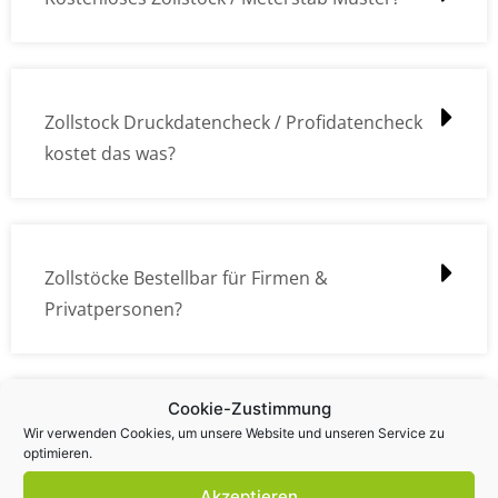
Zollstock Druckdatencheck / Profidatencheck
kostet das was?
Zollstöcke Bestellbar für Firmen &
Privatpersonen?
Cookie-Zustimmung
Wie kann ich die Daten (z.B. Logos und Texte)
Wir verwenden Cookies, um unsere Website und unseren Service zu
optimieren.
übermitteln?
Akzeptieren