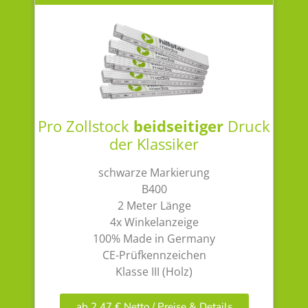
Pro Zollstock
beidseitiger
Druck
der Klassiker
schwarze Markierung
B400
2 Meter Länge
4x Winkelanzeige
100% Made in Germany
CE-Prüfkennzeichen
Klasse III (Holz)
ab 2,47 € Netto / Preise & Details