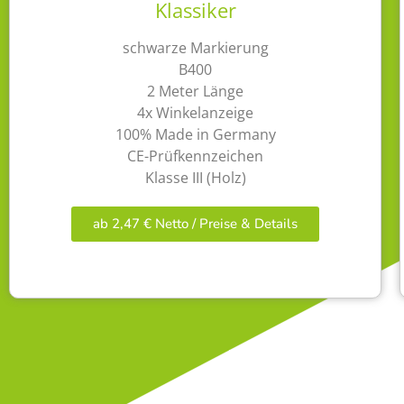
Klassiker
schwarze Markierung
B400
2 Meter Länge
4x Winkelanzeige
100% Made in Germany
CE-Prüfkennzeichen
Klasse III (Holz)
ab 2,47 € Netto / Preise & Details