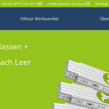
+49 (0) 34771/ 40 69 71
info@zollstock-druck.eu
Montag -
Hillstar Werbeartikel
Über
lassen +
nach Leer