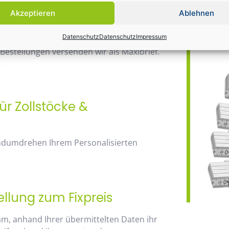
Bauma / 1
Akzeptieren
Ablehnen
ab 20 Euro
Datenschutz
Datenschutz
Impressum
nd Zimmermannsbleistiften beträgt in der
 Bestellungen versenden wir als Maxibrief.
e
ür Zollstöcke &
andumdrehen Ihrem Personalisierten
ellung zum Fixpreis
am, anhand Ihrer übermittelten Daten ihr