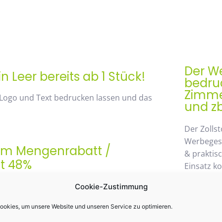
Der We
n Leer bereits ab 1 Stück!
bedruc
Zimmer
 Logo und Text bedrucken lassen und das
und zb
Der Zollst
Werbegesch
rem Mengenrabatt /
& praktis
st 48%
Einsatz k
möglichen
 von unserem Mengenrabatt profitieren. Die
Cookie-Zustimmung
wegzuden
anhand der Staffelpreise.
okies, um unsere Website und unseren Service zu optimieren.
Daher wir