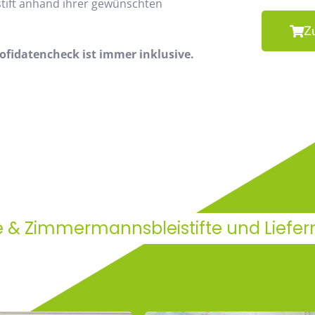
stift anhand ihrer gewünschten
Z
fidatencheck ist immer inklusive.
e & Zimmermannsbleistifte und Liefer