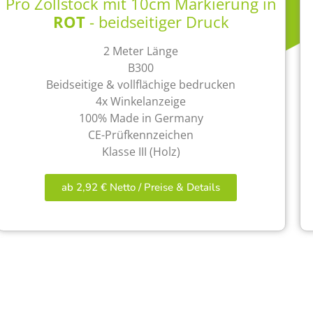
Pro Zollstock mit 10cm Markierung in
ROT
- beidseitiger Druck
2 Meter Länge
B300
Beidseitige & vollflächige bedrucken
4x Winkelanzeige
100% Made in Germany
CE-Prüfkennzeichen
Klasse III (Holz)
ab 2,92 € Netto / Preise & Details