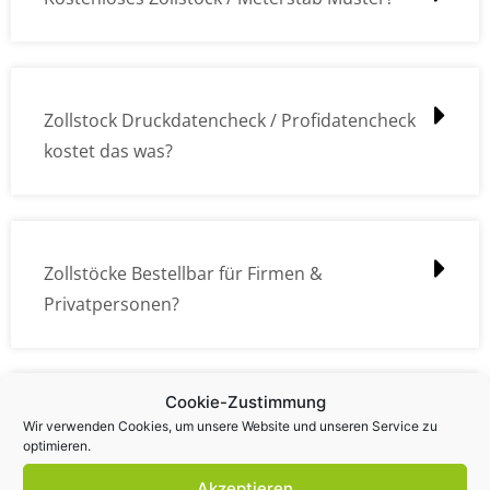
Zollstock Druckdatencheck / Profidatencheck
kostet das was?
Zollstöcke Bestellbar für Firmen &
Privatpersonen?
Cookie-Zustimmung
Wie kann ich die Daten (z.B. Logos und Texte)
Wir verwenden Cookies, um unsere Website und unseren Service zu
optimieren.
übermitteln?
Akzeptieren