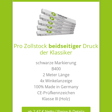
Pro Zollstock
beidseitiger
Druck
der Klassiker
schwarze Markierung
B400
2 Meter Länge
4x Winkelanzeige
100% Made in Germany
CE-Prüfkennzeichen
Klasse III (Holz)
ab 2,47 € Netto / Preise & Details