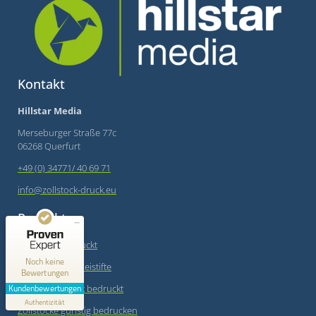
Kontakt
Hillstar Media
Merseburger Straße 77c
06268 Querfurt
+49 (0) 34771/ 40 69 71
Kundenbewertungen und Erfahrungen zu
info@zollstock-druck.eu
Hillstar Media
Produkte
MANGELHAFT
Zollstöcke bedruckt
0,00 / 5,00
Noch keine
Zimmermannsbleistifte
Bewertungen
Erfahren Sie mehr über dieses Bewertungssiegel
Kundenbewertungen
Muster Zollstock bedruckt
Profil ansehen
Authentizität
1.1.1970
Zollstöcke günstig bedrucken