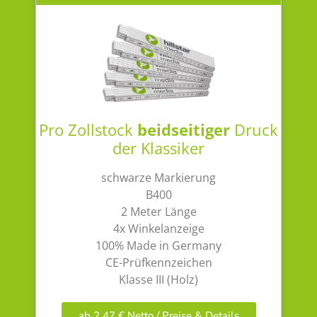
Pro Zollstock
beidseitiger
Druck
der Klassiker
schwarze Markierung
B400
2 Meter Länge
4x Winkelanzeige
100% Made in Germany
CE-Prüfkennzeichen
Klasse III (Holz)
ab 2,47 € Netto / Preise & Details