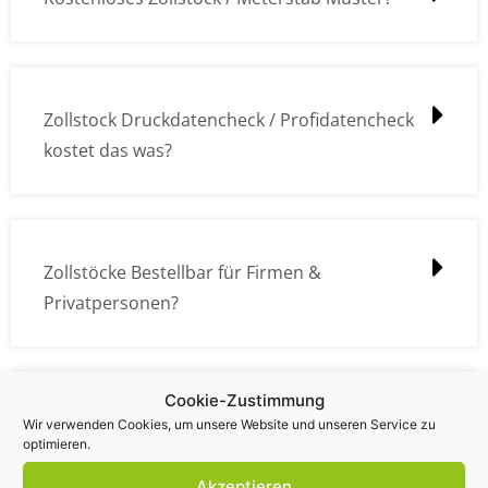
Zollstock Druckdatencheck / Profidatencheck
kostet das was?
Zollstöcke Bestellbar für Firmen &
Privatpersonen?
Cookie-Zustimmung
Wie kann ich die Daten (z.B. Logos und Texte)
Wir verwenden Cookies, um unsere Website und unseren Service zu
optimieren.
übermitteln?
Akzeptieren