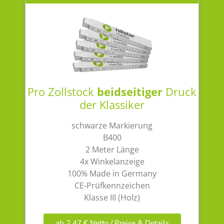
Pro Zollstock
beidseitiger
Druck
der Klassiker
schwarze Markierung
B400
2 Meter Länge
4x Winkelanzeige
100% Made in Germany
CE-Prüfkennzeichen
Klasse III (Holz)
ab 2,47 € Netto / Preise & Details