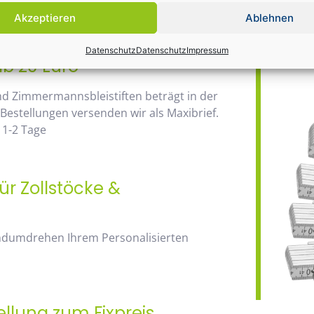
Daher wir
anhand der Staffelpreise.
Akzeptieren
Ablehnen
Bauma / 1
Datenschutz
Datenschutz
Impressum
ab 20 Euro
nd Zimmermannsbleistiften beträgt in der
 Bestellungen versenden wir als Maxibrief.
 1-2 Tage
ür Zollstöcke &
andumdrehen Ihrem Personalisierten
ellung zum Fixpreis