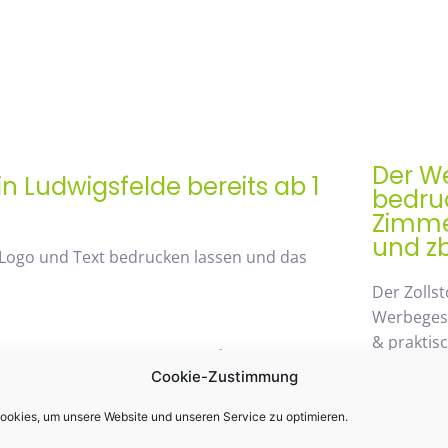
Der We
n Ludwigsfelde bereits ab 1
bedruc
Zimmer
und zb
 Logo und Text bedrucken lassen und das
Der Zollst
Werbegesch
& praktis
rem Mengenrabatt /
Einsatz k
Cookie-Zustimmung
st 48%
möglichen
wegzuden
okies, um unsere Website und unseren Service zu optimieren.
 von unserem Mengenrabatt profitieren. Die