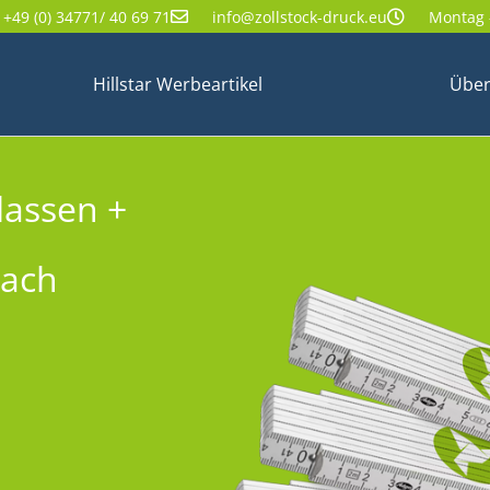
+49 (0) 34771/ 40 69 71
info@zollstock-druck.eu
Montag -
Hillstar Werbeartikel
Über
lassen +
nach