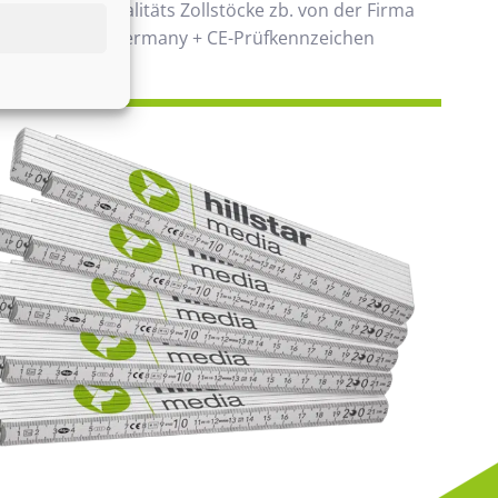
 verwenden Qualitäts Zollstöcke zb. von der Firma
00% Made in Germany + CE-Prüfkennzeichen