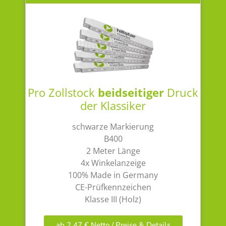
Pro Zollstock
beidseitiger
Druck
der Klassiker
schwarze Markierung
B400
2 Meter Länge
4x Winkelanzeige
100% Made in Germany
CE-Prüfkennzeichen
Klasse III (Holz)
ab 2,47 € Netto / Preise & Details