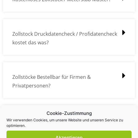
Zollstock Druckdatencheck / Profidatencheck
kostet das was?
Zollstöcke Bestellbar für Firmen &
Privatpersonen?
Cookie-Zustimmung
Wie kann ich die Daten (z.B. Logos und Texte)
Wir verwenden Cookies, um unsere Website und unseren Service zu
optimieren.
übermitteln?
Akzeptieren