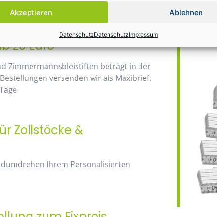
Daher wir
anhand der Staffelpreise.
Akzeptieren
Ablehnen
Bauma / 1
Datenschutz
Datenschutz
Impressum
ab 20 Euro
nd Zimmermannsbleistiften beträgt in der
 Bestellungen versenden wir als Maxibrief.
 Tage
ür Zollstöcke &
andumdrehen Ihrem Personalisierten
ellung zum Fixpreis