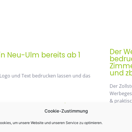
Der We
in Neu-Ulm bereits ab 1
bedruc
Zimmer
und zb
 Logo und Text bedrucken lassen und das
Der Zollst
Werbegesch
& praktis
rem Mengenrabatt /
Einsatz k
Cookie-Zustimmung
st 48%
möglichen
wegzuden
okies, um unsere Website und unseren Service zu optimieren.
 von unserem Mengenrabatt profitieren. Die