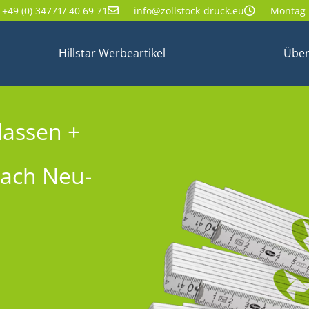
+49 (0) 34771/ 40 69 71
info@zollstock-druck.eu
Montag -
Hillstar Werbeartikel
Über
lassen +
nach Neu-