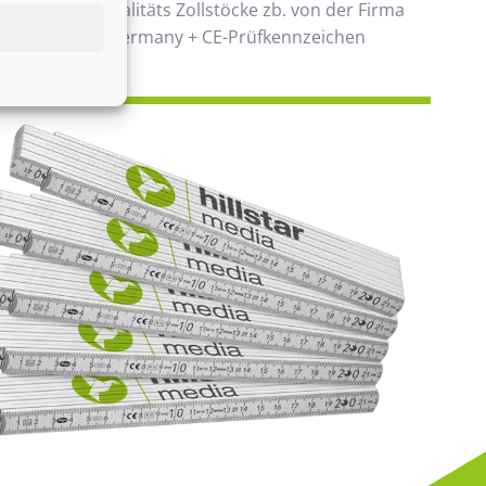
 verwenden Qualitäts Zollstöcke zb. von der Firma
00% Made in Germany + CE-Prüfkennzeichen