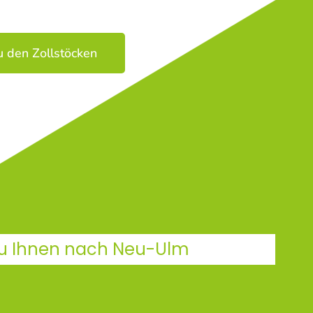
u den Zollstöcken
 zu Ihnen nach Neu-Ulm