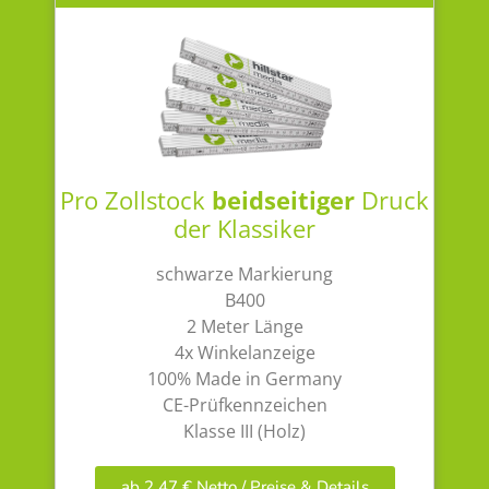
Pro Zollstock
beidseitiger
Druck
der Klassiker
schwarze Markierung
B400
2 Meter Länge
4x Winkelanzeige
100% Made in Germany
CE-Prüfkennzeichen
Klasse III (Holz)
ab 2,47 € Netto / Preise & Details